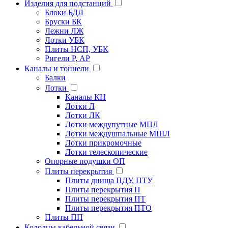
Изделия для подстанций
Блоки БДЛ
Бруски БК
Лежни ЛЖ
Лотки УБК
Плиты НСП, УБК
Ригели Р, АР
Каналы и тоннели
Балки
Лотки
Каналы КН
Лотки Л
Лотки ЛК
Лотки междупутные МПЛ
Лотки междушпальные МШЛ
Лотки прикромочные
Лотки телескопические
Опорные подушки ОП
Плиты перекрытия
Плиты днища ПДУ, ПТУ
Плиты перекрытия П
Плиты перекрытия ПТ
Плиты перекрытия ПТО
Плиты ПП
Колодцы кабельной связи