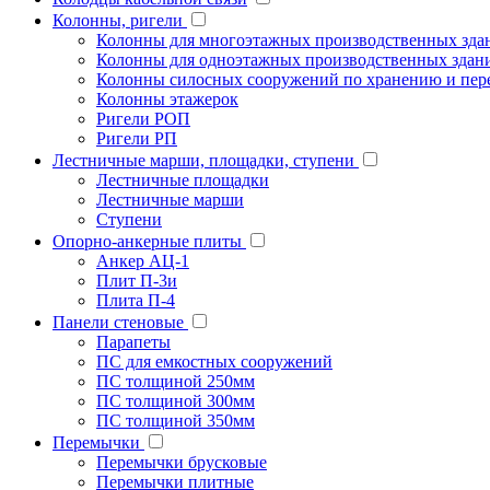
Колонны, ригели
Колонны для многоэтажных производственных зда
Колонны для одноэтажных производственных здан
Колонны силосных сооружений по хранению и пере
Колонны этажерок
Ригели РОП
Ригели РП
Лестничные марши, площадки, ступени
Лестничные площадки
Лестничные марши
Ступени
Опорно-анкерные плиты
Анкер АЦ-1
Плит П-3и
Плита П-4
Панели стеновые
Парапеты
ПС для емкостных сооружений
ПС толщиной 250мм
ПС толщиной 300мм
ПС толщиной 350мм
Перемычки
Перемычки брусковые
Перемычки плитные