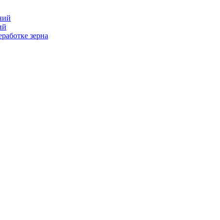
ний
ий
работке зерна