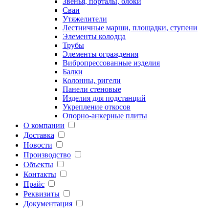
Звенья, порталы, блоки
Сваи
Утяжелители
Лестничные марши, площадки, ступени
Элементы колодца
Трубы
Элементы ограждения
Вибропрессованные изделия
Балки
Колонны, ригели
Панели стеновые
Изделия для подстанций
Укрепление откосов
Опорно-анкерные плиты
О компании
Доставка
Новости
Производство
Объекты
Контакты
Прайс
Реквизиты
Документация