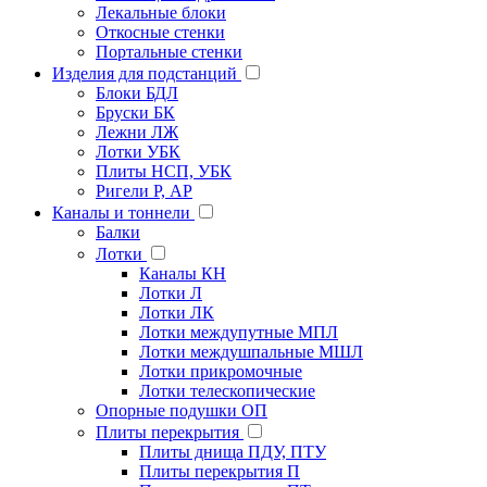
Лекальные блоки
Откосные стенки
Портальные стенки
Изделия для подстанций
Блоки БДЛ
Бруски БК
Лежни ЛЖ
Лотки УБК
Плиты НСП, УБК
Ригели Р, АР
Каналы и тоннели
Балки
Лотки
Каналы КН
Лотки Л
Лотки ЛК
Лотки междупутные МПЛ
Лотки междушпальные МШЛ
Лотки прикромочные
Лотки телескопические
Опорные подушки ОП
Плиты перекрытия
Плиты днища ПДУ, ПТУ
Плиты перекрытия П