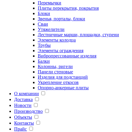
Перемычки
Плиты перекрытия, покрытия
Блоки
Звенья, порталы, блоки
Сваи
Утяжелители
Лестничные марши, площадки, ступени
Элементы колодца
Трубы
Элементы ограждения
Вибропрессованные изделия
Балки
Колонны, ригели
Панели стеновые
Изделия для подстанций
Укрепление откосов
Опорно-анкерные плиты
О компании
Доставка
Новости
Производство
Объекты
Контакты
Прайс