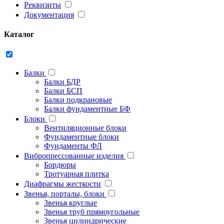
Реквизиты
Документация
Каталог
Балки
Балки БДР
Балки БСП
Балки подкрановые
Балки фундаментные БФ
Блоки
Вентиляционные блоки
Фундаментные блоки
Фундаменты ФЛ
Вибропрессованные изделия
Бордюры
Тротуарная плитка
Диафрагмы жесткости
Звенья, порталы, блоки
Звенья круглые
Звенья труб прямоугольные
Звенья цилиндрические