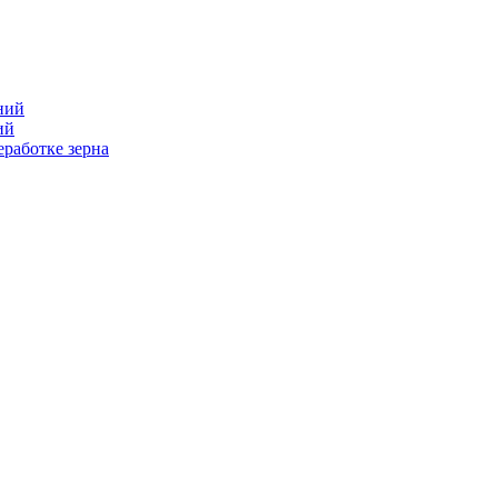
ний
ий
работке зерна