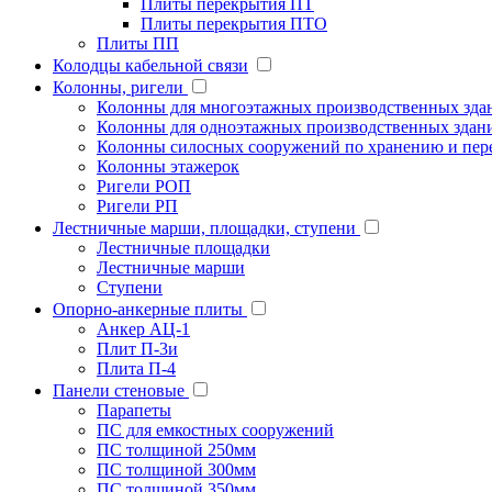
Плиты перекрытия ПТ
Плиты перекрытия ПТО
Плиты ПП
Колодцы кабельной связи
Колонны, ригели
Колонны для многоэтажных производственных зда
Колонны для одноэтажных производственных здан
Колонны силосных сооружений по хранению и пере
Колонны этажерок
Ригели РОП
Ригели РП
Лестничные марши, площадки, ступени
Лестничные площадки
Лестничные марши
Ступени
Опорно-анкерные плиты
Анкер АЦ-1
Плит П-3и
Плита П-4
Панели стеновые
Парапеты
ПС для емкостных сооружений
ПС толщиной 250мм
ПС толщиной 300мм
ПС толщиной 350мм