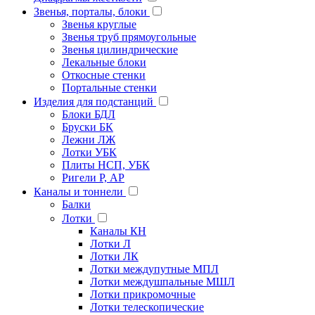
Звенья, порталы, блоки
Звенья круглые
Звенья труб прямоугольные
Звенья цилиндрические
Лекальные блоки
Откосные стенки
Портальные стенки
Изделия для подстанций
Блоки БДЛ
Бруски БК
Лежни ЛЖ
Лотки УБК
Плиты НСП, УБК
Ригели Р, АР
Каналы и тоннели
Балки
Лотки
Каналы КН
Лотки Л
Лотки ЛК
Лотки междупутные МПЛ
Лотки междушпальные МШЛ
Лотки прикромочные
Лотки телескопические