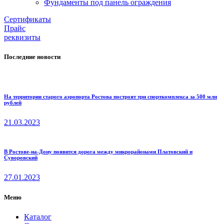
Фундаменты под панель ограждения
Cертификаты
Прайс
реквизиты
Последние новости
На территории старого аэропорта Ростова построят три спорткомплекса за 500 млн
рублей
21.03.2023
В Ростове-на-Дону появится дорога между микрорайонами Платовский и
Суворовский
27.01.2023
Меню
Каталог