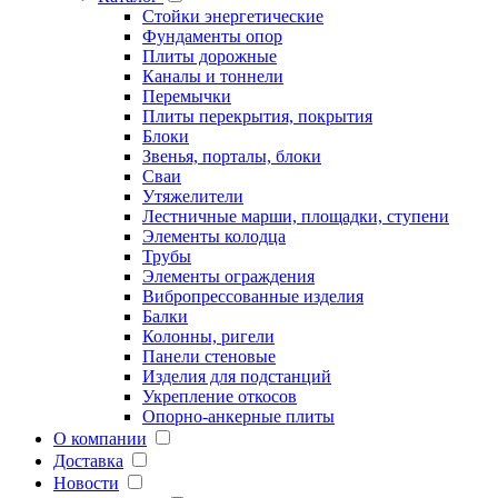
Стойки энергетические
Фундаменты опор
Плиты дорожные
Каналы и тоннели
Перемычки
Плиты перекрытия, покрытия
Блоки
Звенья, порталы, блоки
Сваи
Утяжелители
Лестничные марши, площадки, ступени
Элементы колодца
Трубы
Элементы ограждения
Вибропрессованные изделия
Балки
Колонны, ригели
Панели стеновые
Изделия для подстанций
Укрепление откосов
Опорно-анкерные плиты
О компании
Доставка
Новости