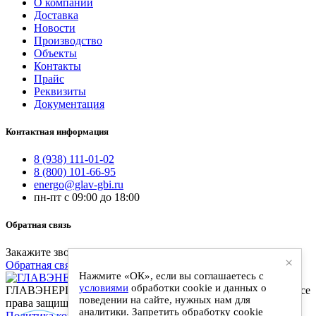
О компании
Доставка
Новости
Производство
Объекты
Контакты
Прайс
Реквизиты
Документация
Контактная информация
8 (938) 111-01-02
8 (800) 101-66-95
energo@glav-gbi.ru
пн-пт с 09:00 до 18:00
Обратная связь
Закажите звонок и наш специалист свяжется с вами
×
Обратная связь
Нажмите «ОК», если вы соглашаетесь с
условиями
обработки cookie и данных о
ГЛАВЭНЕРГО-ЖБИ - поставки железобетонных изделий. Все
поведении на сайте, нужных нам для
права защищены
аналитики. Запретить обработку cookie
Политика конфиденциальности
|