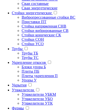
Сваи составные
Сваи энергетические
Стойки энергетические
Вибропрессованные стойки ВС
Приставки ПТ
Стойка напряженная СНВ
Стойки вибрированные СВ
Стойки конические СК
Стойки СОН
Стойки УСО
Трубы
Трубы ТБ
Трубы ТС
Укрепление откосов
Блоки упора Б
Плиты ПБ
Плиты укрепления П
Упоры У
Укрытия
Утяжелители
Утяжелители УБКМ
Утяжелители УБО
Утяжелители УТК
Фермы