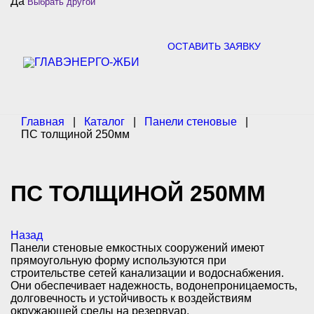
Да
Выбрать другой
c
h
f
o
ОСТАВИТЬ ЗАЯВКУ
r
:
Главная
|
Каталог
|
Панели стеновые
|
ПС толщиной 250мм
ПС ТОЛЩИНОЙ 250ММ
Назад
Панели стеновые емкостных сооружений имеют
прямоугольную форму используются при
строительстве сетей канализации и водоснабжения.
Они обеспечивает надежность, водонепроницаемость,
долговечность и устойчивость к воздействиям
окружающей среды на резервуар.