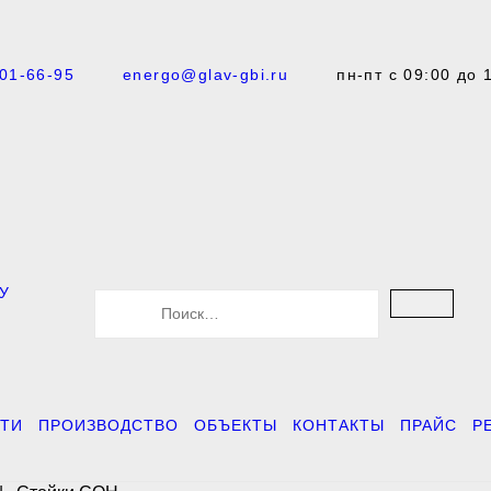
101-66-95
energo@glav-gbi.ru
пн-пт с 09:00 до 
У
S
e
a
r
c
h
f
ТИ
ПРОИЗВОДСТВО
ОБЪЕКТЫ
КОНТАКТЫ
ПРАЙС
Р
o
r
: