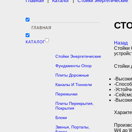
Главная
|
Каталог
|
Стойки энергетические
СТ
ГЛАВНАЯ
КАТАЛОГ
Назад
Стойки 
устройс
Стойки Энергетические
Фундаменты Опор
Стойки 
Плиты Дорожные
-Высоки
-Способ
Каналы И Тоннели
-Устойч
Перемычки
-Сейсмо
-Высоки
Плиты Перекрытия,
Покрытия
Характе
Блоки
Произво
Звенья, Порталы,
W4 до W
Блоки