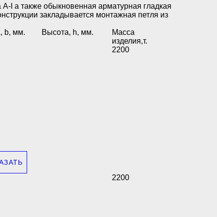
 А-I а также обыкновенная арматурная гладкая
 конструкции закладывается монтажная петля из
 b, мм.
Высота, h, мм.
Масса
изделия,т.
2200
АЗАТЬ
2200