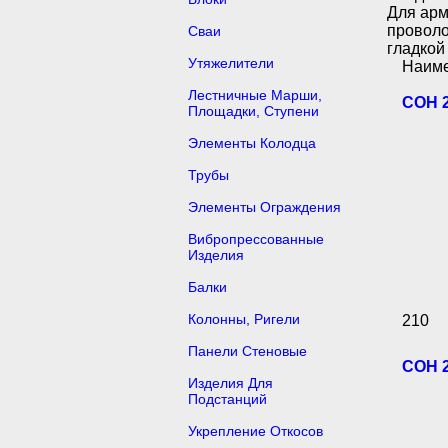
Для арм
проволо
Сваи
гладкой 
Утяжелители
Наим
Лестничные Марши,
СОН 2
Площадки, Ступени
Элементы Колодца
Трубы
Элементы Ограждения
Вибропрессованные
Изделия
Балки
Колонны, Ригели
210
Панели Стеновые
СОН 2
Изделия Для
Подстанций
Укрепление Откосов