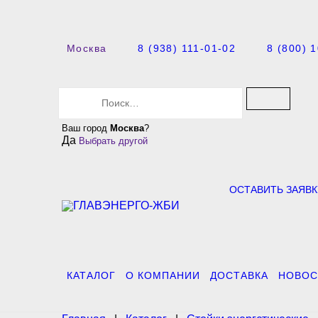
Москва
8 (938) 111-01-02
8 (800) 
S
e
a
Ваш город
Москва
?
r
Да
Выбрать другой
c
h
f
o
ОСТАВИТЬ ЗАЯВК
r
:
КАТАЛОГ
О КОМПАНИИ
ДОСТАВКА
НОВОС