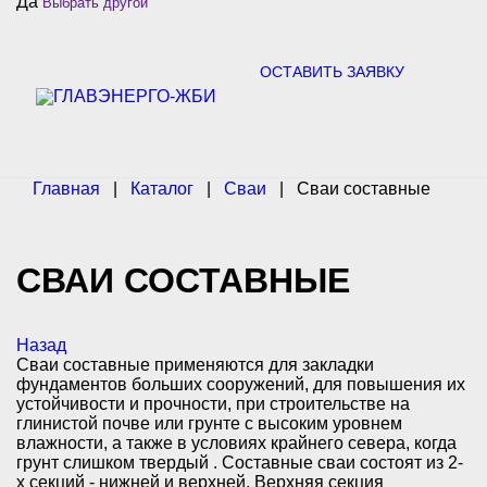
Да
Выбрать другой
c
h
f
o
ОСТАВИТЬ ЗАЯВКУ
r
:
Главная
|
Каталог
|
Сваи
|
Сваи составные
СВАИ СОСТАВНЫЕ
Назад
Сваи составные применяются для закладки
фундаментов больших сооружений, для повышения их
устойчивости и прочности, при строительстве на
глинистой почве или грунте с высоким уровнем
влажности, а также в условиях крайнего севера, когда
грунт слишком твердый . Составные сваи состоят из 2-
х секций - нижней и верхней. Верхняя секция