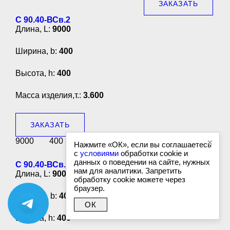
ЗАКАЗАТЬ
С 90.40-ВСв.2
Длина, L:
9000
Ширина, b:
400
Высота, h:
400
Масса изделия,т.:
3.600
ЗАКАЗАТЬ
9000
400
400
3.600
×
Нажмите «ОК», если вы соглашаетесь
ЗАКАЗАТЬ
с
условиями
обработки cookie и
данных о поведении на сайте, нужных
С 90.40-ВСв.6
нам для аналитики. Запретить
Длина, L:
9000
обработку cookie можете через
браузер.
Ширина, b:
400
ОК
Высота, h:
400