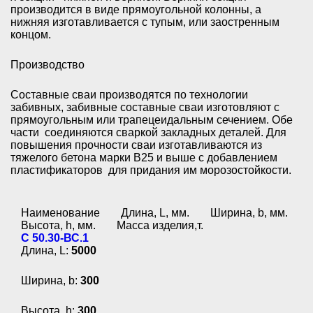
производится в виде прямоугольной колонны, а
нижняя изготавливается с тупым, или заостренным
концом.
Производство
Составные сваи производятся по технологии
забивных, забивные составные сваи изготовляют с
прямоугольным или трапецеидальным сечением. Обе
части соединяются сваркой закладных деталей. Для
повышения прочности сваи изготавливаются из
тяжелого бетона марки В25 и выше с добавлением
пластификаторов для придания им морозостойкости.
Наименование
Длина, L, мм.
Ширина, b, мм.
Высота, h, мм.
Масса изделия,т.
С 50.30-ВС.1
Длина, L:
5000
Ширина, b:
300
Высота, h:
300