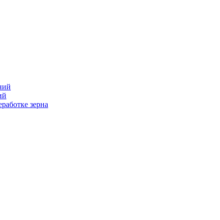
ний
ий
работке зерна