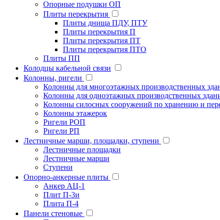
Опорные подушки ОП
Плиты перекрытия
Плиты днища ПДУ, ПТУ
Плиты перекрытия П
Плиты перекрытия ПТ
Плиты перекрытия ПТО
Плиты ПП
Колодцы кабельной связи
Колонны, ригели
Колонны для многоэтажных производственных зда
Колонны для одноэтажных производственных здан
Колонны силосных сооружений по хранению и пере
Колонны этажерок
Ригели РОП
Ригели РП
Лестничные марши, площадки, ступени
Лестничные площадки
Лестничные марши
Ступени
Опорно-анкерные плиты
Анкер АЦ-1
Плит П-3и
Плита П-4
Панели стеновые