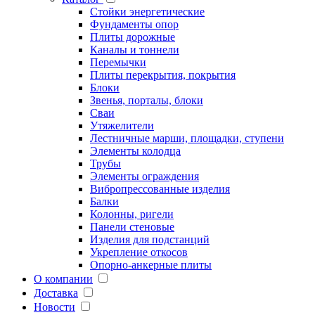
Стойки энергетические
Фундаменты опор
Плиты дорожные
Каналы и тоннели
Перемычки
Плиты перекрытия, покрытия
Блоки
Звенья, порталы, блоки
Сваи
Утяжелители
Лестничные марши, площадки, ступени
Элементы колодца
Трубы
Элементы ограждения
Вибропрессованные изделия
Балки
Колонны, ригели
Панели стеновые
Изделия для подстанций
Укрепление откосов
Опорно-анкерные плиты
О компании
Доставка
Новости