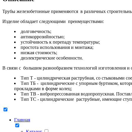
Трубы железобетонные применяются в различных строительных
Изделие обладает следующими преимуществами:
долговечность;
антикоррозийностью;
устойчивость к перепаду температуры;
простота использования и монтажа;
низкая стоимость;
диэлектрические особенности.
В связи с большим разнообразием технологий изготовления и 
Тип Т - цилиндрическая раструбная, со стыковыми с
Тип ТБ - цилиндрические с упорным буртиком, котор
прокладками в форме колец;
Тип ТВ - вибропрессованная водопропускная. Постав
Тип ТС - цилиндрические раструбные, имеющие ступе
Главная
Каталог