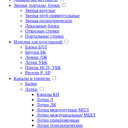
Звенья, порталы, блоки
Звенья круглые
Звенья труб прямоугольные
Звенья цилиндрические
Лекальные блоки
Откосные стенки
Портальные стенки
Изделия для подстанций
Блоки БДЛ
Бруски БК
Лежни ЛЖ
Лотки УБК
Плиты НСП, УБК
Ригели Р, АР
Каналы и тоннели
Балки
Лотки
Каналы КН
Лотки Л
Лотки ЛК
Лотки междупутные МПЛ
Лотки междушпальные МШЛ
Лотки прикромочные
Лотки телескопические