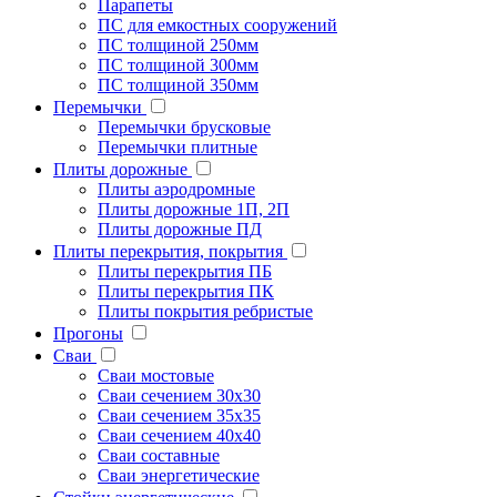
Парапеты
ПС для емкостных сооружений
ПС толщиной 250мм
ПС толщиной 300мм
ПС толщиной 350мм
Перемычки
Перемычки брусковые
Перемычки плитные
Плиты дорожные
Плиты аэродромные
Плиты дорожные 1П, 2П
Плиты дорожные ПД
Плиты перекрытия, покрытия
Плиты перекрытия ПБ
Плиты перекрытия ПК
Плиты покрытия ребристые
Прогоны
Сваи
Сваи мостовые
Сваи сечением 30х30
Сваи сечением 35х35
Сваи сечением 40х40
Сваи составные
Сваи энергетические