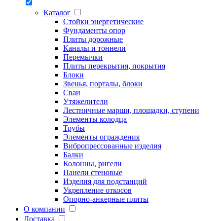
Каталог
Стойки энергетические
Фундаменты опор
Плиты дорожные
Каналы и тоннели
Перемычки
Плиты перекрытия, покрытия
Блоки
Звенья, порталы, блоки
Сваи
Утяжелители
Лестничные марши, площадки, ступени
Элементы колодца
Трубы
Элементы ограждения
Вибропрессованные изделия
Балки
Колонны, ригели
Панели стеновые
Изделия для подстанций
Укрепление откосов
Опорно-анкерные плиты
О компании
Доставка