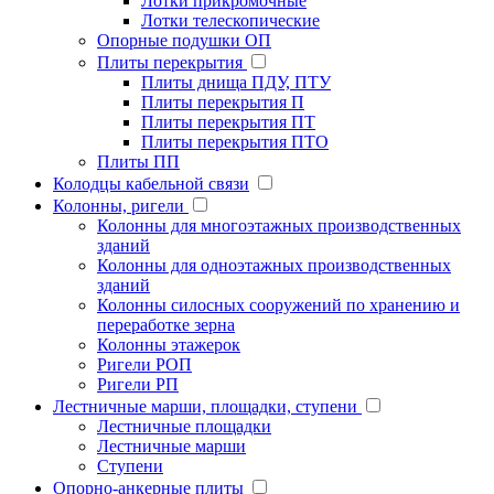
Лотки прикромочные
Лотки телескопические
Опорные подушки ОП
Плиты перекрытия
Плиты днища ПДУ, ПТУ
Плиты перекрытия П
Плиты перекрытия ПТ
Плиты перекрытия ПТО
Плиты ПП
Колодцы кабельной связи
Колонны, ригели
Колонны для многоэтажных производственных
зданий
Колонны для одноэтажных производственных
зданий
Колонны силосных сооружений по хранению и
переработке зерна
Колонны этажерок
Ригели РОП
Ригели РП
Лестничные марши, площадки, ступени
Лестничные площадки
Лестничные марши
Ступени
Опорно-анкерные плиты