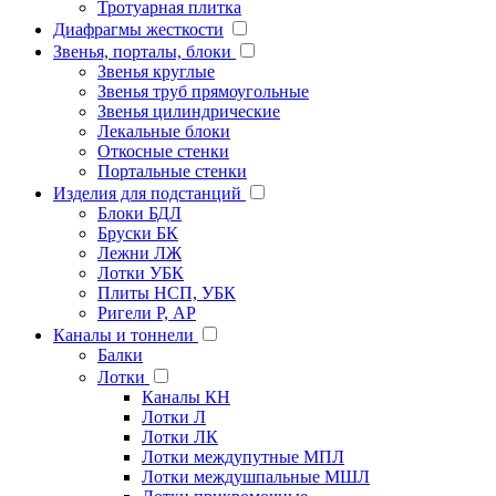
Тротуарная плитка
Диафрагмы жесткости
Звенья, порталы, блоки
Звенья круглые
Звенья труб прямоугольные
Звенья цилиндрические
Лекальные блоки
Откосные стенки
Портальные стенки
Изделия для подстанций
Блоки БДЛ
Бруски БК
Лежни ЛЖ
Лотки УБК
Плиты НСП, УБК
Ригели Р, АР
Каналы и тоннели
Балки
Лотки
Каналы КН
Лотки Л
Лотки ЛК
Лотки междупутные МПЛ
Лотки междушпальные МШЛ